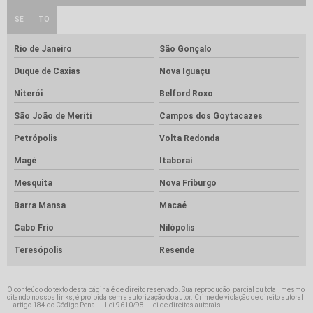
SE
TO
Rio de Janeiro
São Gonçalo
Duque de Caxias
Nova Iguaçu
Niterói
Belford Roxo
São João de Meriti
Campos dos Goytacazes
Petrópolis
Volta Redonda
Magé
Itaboraí
Mesquita
Nova Friburgo
Barra Mansa
Macaé
Cabo Frio
Nilópolis
Teresópolis
Resende
O conteúdo do texto desta página é de direito reservado. Sua reprodução, parcial ou total, mesmo
citando nossos links, é proibida sem a autorização do autor. Crime de violação de direito autoral
– artigo 184 do Código Penal –
Lei 9610/98 - Lei de direitos autorais
.