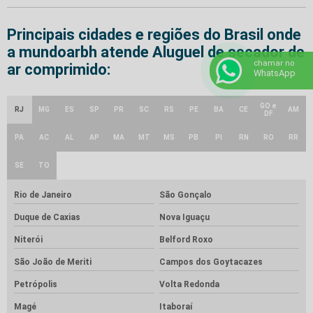
Principais cidades e regiões do Brasil onde
a mundoarbh atende Aluguel de secador de
chamar no
ar comprimido:
WhatsApp
GO e
RJ
MG
ES
SP
PR
SC
RS
PE
BA
CE
AM
DF
PA
AC
AL
AP
MA
MT
MS
PB
PI
RN
RO
RR
SE
TO
Rio de Janeiro
São Gonçalo
Duque de Caxias
Nova Iguaçu
Niterói
Belford Roxo
São João de Meriti
Campos dos Goytacazes
Petrópolis
Volta Redonda
Magé
Itaboraí