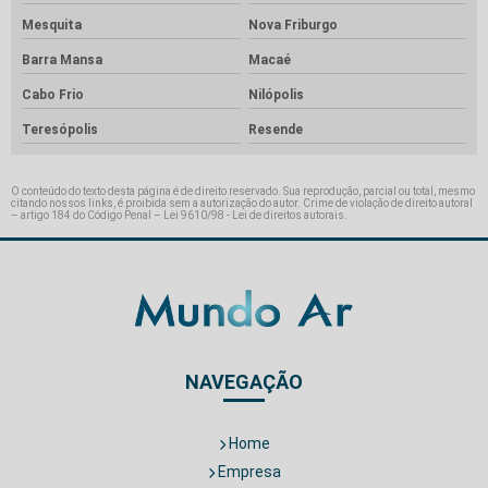
Mesquita
Nova Friburgo
Barra Mansa
Macaé
Cabo Frio
Nilópolis
Teresópolis
Resende
O conteúdo do texto desta página é de direito reservado. Sua reprodução, parcial ou total, mesmo
citando nossos links, é proibida sem a autorização do autor. Crime de violação de direito autoral
– artigo 184 do Código Penal –
Lei 9610/98 - Lei de direitos autorais
.
NAVEGAÇÃO
Home
Empresa