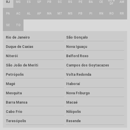
GO e
RJ
MG
ES
SP
PR
SC
RS
PE
BA
CE
AM
DF
PA
AC
AL
AP
MA
MT
MS
PB
PI
RN
RO
RR
SE
TO
Rio de Janeiro
São Gonçalo
Duque de Caxias
Nova Iguaçu
Niterói
Belford Roxo
São João de Meriti
Campos dos Goytacazes
Petrópolis
Volta Redonda
Magé
Itaboraí
Mesquita
Nova Friburgo
Barra Mansa
Macaé
Cabo Frio
Nilópolis
Teresópolis
Resende