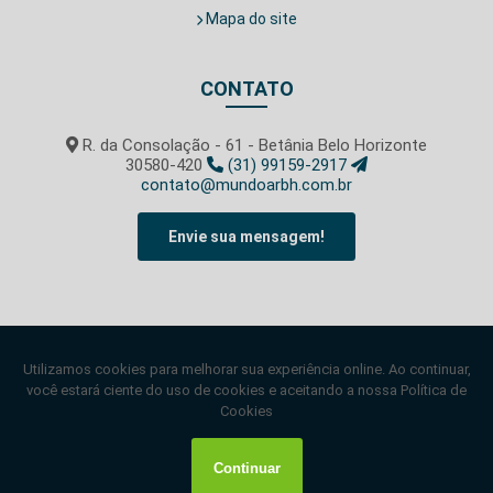
Mapa do site
CONTATO
R. da Consolação - 61 - Betânia Belo Horizonte
30580-420
(31) 99159-2917
contato@mundoarbh.com.br
Envie sua mensagem!
SIGA-NOS!
Copyright © mundoarbh. (Lei 9610 de 19/02/1998)
W3C
W3C