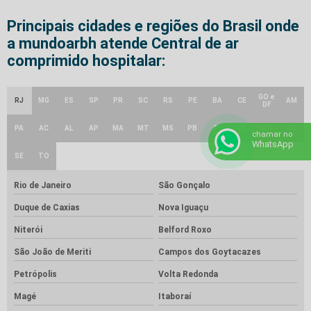
Principais cidades e regiões do Brasil onde
a mundoarbh atende Central de ar
comprimido hospitalar:
GO e
RJ
MG
ES
SP
PR
SC
RS
PE
BA
CE
AM
DF
PA
AC
AL
AP
MA
MT
MS
PB
PI
RN
RO
RR
chamar no
WhatsApp
SE
TO
Rio de Janeiro
São Gonçalo
Duque de Caxias
Nova Iguaçu
Niterói
Belford Roxo
São João de Meriti
Campos dos Goytacazes
Petrópolis
Volta Redonda
Magé
Itaboraí