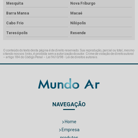
Mesquita
Nova Friburgo
Barra Mansa
Macaé
Cabo Frio
Nilópolis
Teresópolis
Resende
O conteúdo do texto desta página é de direito reservado. Sua reprodução, parcial ou total, mesmo
citando nossos links, é proibida sem a autorização do autor. Crime de violação de direito autoral
– artigo 184 do Código Penal –
Lei 9610/98 - Lei de direitos autorais
.
NAVEGAÇÃO
Home
Empresa
produtos