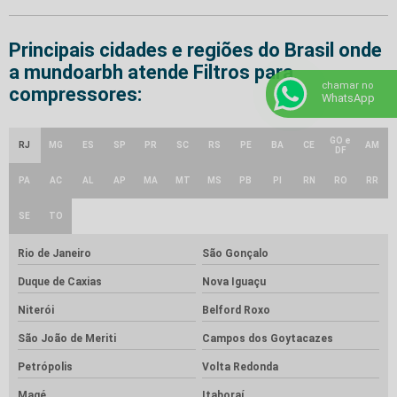
Principais cidades e regiões do Brasil onde
a mundoarbh atende Filtros para
chamar no
compressores:
WhatsApp
GO e
RJ
MG
ES
SP
PR
SC
RS
PE
BA
CE
AM
DF
PA
AC
AL
AP
MA
MT
MS
PB
PI
RN
RO
RR
SE
TO
Rio de Janeiro
São Gonçalo
Duque de Caxias
Nova Iguaçu
Niterói
Belford Roxo
São João de Meriti
Campos dos Goytacazes
Petrópolis
Volta Redonda
Magé
Itaboraí