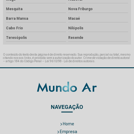
Mesquita
Nova Friburgo
Barra Mansa
Macaé
Cabo Frio
Nilópolis
Teresópolis
Resende
O conteúdo do texto desta página é de direito reservado. Sua reprodução, parcial ou total, mesmo
citando nossos links, é proibida sem a autorização do autor. Crime de violação de direito autoral
– artigo 184 do Código Penal –
Lei 9610/98 - Lei de direitos autorais
.
NAVEGAÇÃO
Home
Empresa