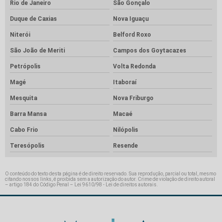
Rio de Janeiro
São Gonçalo
Duque de Caxias
Nova Iguaçu
Niterói
Belford Roxo
São João de Meriti
Campos dos Goytacazes
Petrópolis
Volta Redonda
Magé
Itaboraí
Mesquita
Nova Friburgo
Barra Mansa
Macaé
Cabo Frio
Nilópolis
Teresópolis
Resende
O conteúdo do texto desta página é de direito reservado. Sua reprodução, parcial ou total, mesmo
citando nossos links, é proibida sem a autorização do autor. Crime de violação de direito autoral
– artigo 184 do Código Penal –
Lei 9610/98 - Lei de direitos autorais
.