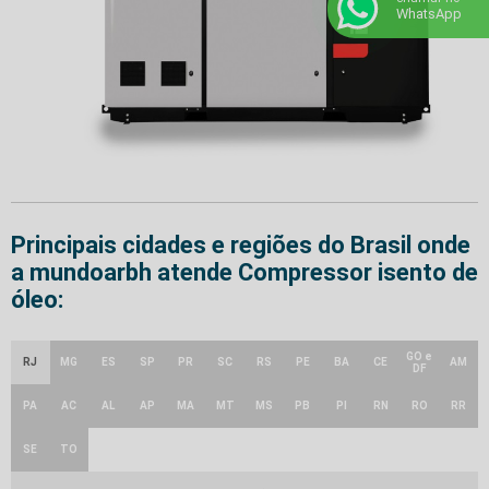
WhatsApp
Principais cidades e regiões do Brasil onde
a mundoarbh atende Compressor isento de
óleo:
GO e
RJ
MG
ES
SP
PR
SC
RS
PE
BA
CE
AM
DF
PA
AC
AL
AP
MA
MT
MS
PB
PI
RN
RO
RR
SE
TO